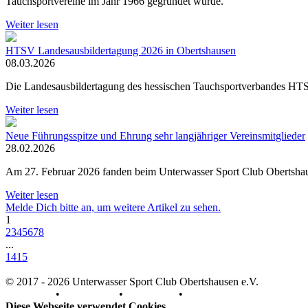
Tauchsportvereine im Jahr 1966 gegründet wurde.
Weiter lesen
HTSV Landesausbildertagung 2026 in Obertshausen
08.03.2026
Die Landesausbildertagung des hessischen Tauchsportverbandes HTSV
Weiter lesen
Neue Führungsspitze und Ehrung sehr langjähriger Vereinsmitglieder
28.02.2026
Am 27. Februar 2026 fanden beim Unterwasser Sport Club Obertshaus
Weiter lesen
Melde Dich bitte an, um weitere Artikel zu sehen.
1
2
3
4
5
6
7
8
...
14
15
© 2017 - 2026 Unterwasser Sport Club Obertshausen e.V.
Impressum
•
Datenschutz
•
Downloads
•
Kontakt
Diese Webseite verwendet Cookies