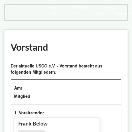
Club
News
Termine
Training
J
Club
News
Termine
Trainin
Vorstand
Der aktuelle USCO e.V. - Vorstand besteht aus
folgenden Mitgliedern:
Amt
Mitglied
1. Vorsitzender
Frank Below